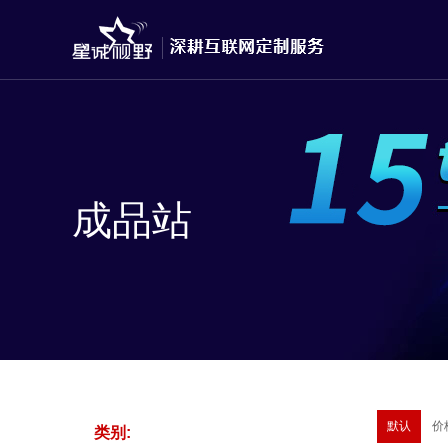
成品站
默认
价
类别: