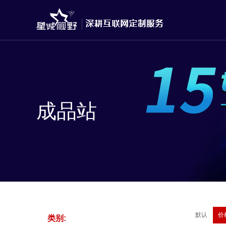
成品站
默认
价
类别: