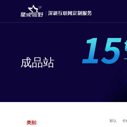
成品站
默认
价
类别: