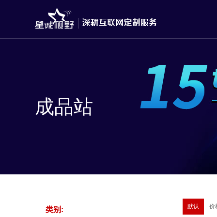
成品站
默认
价
类别: