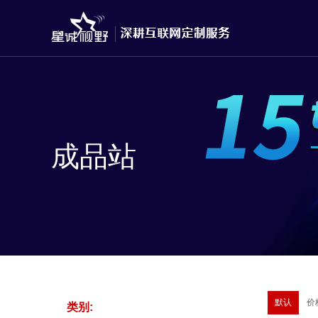
成品站
默认
价
类别: