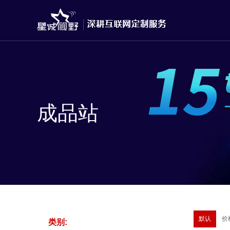
成品站
默认
价
类别: