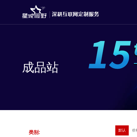
成品站
默认
价
类别: