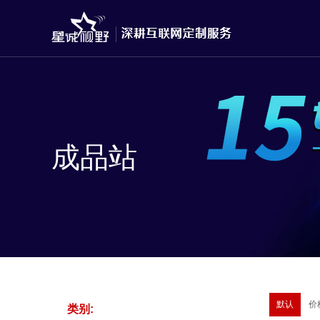
成品站
默认
价
类别: