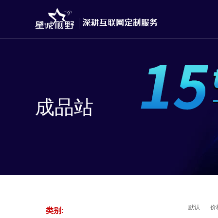
成品站
默认
价
类别: