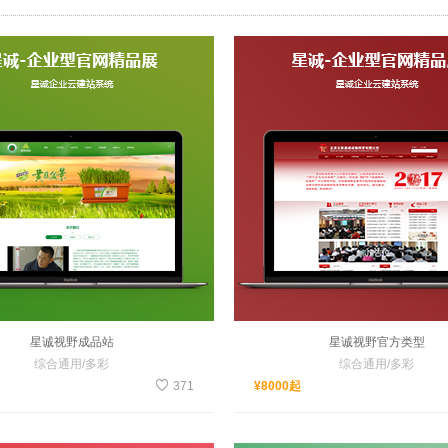
星诚视野成品站
星诚视野官方类型
综合通用/多彩
综合通用/多彩

371
¥8000起