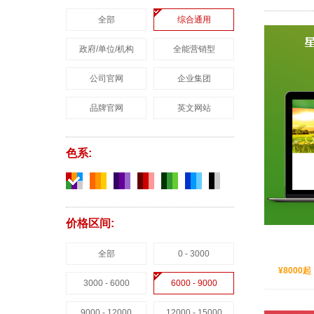
全部
综合通用
政府/单位/机构
全能营销型
公司官网
企业集团
品牌官网
英文网站
色系:
价格区间:
全部
0 - 3000
¥8000起
3000 - 6000
6000 - 9000
9000 - 12000
12000 - 15000