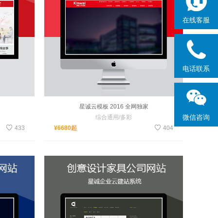
在线客服
电话联系
星诚云模板 2016 全网独家
微信咨询
综合通用/多彩

433
¥6680起

404