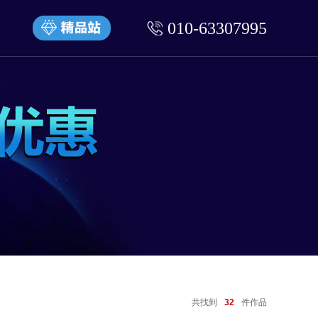
010-63307995
共找到
32
件作品