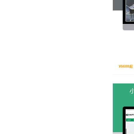
¥6680起