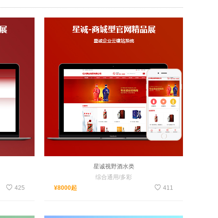
星诚视野酒水类
综合通用/多彩

425
¥8000起

411