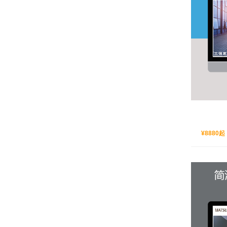
¥8880起