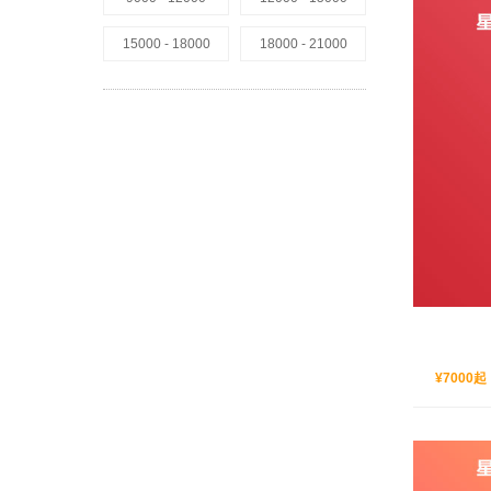
15000 - 18000
18000 - 21000
¥7000起