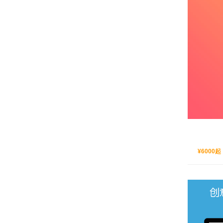
¥6000起