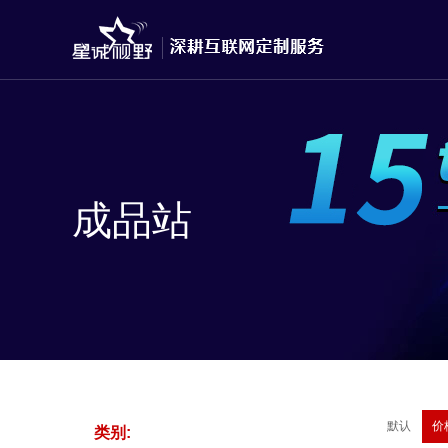
成品站
默认
价
类别: