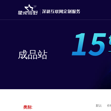
成品站
默认
价
类别: