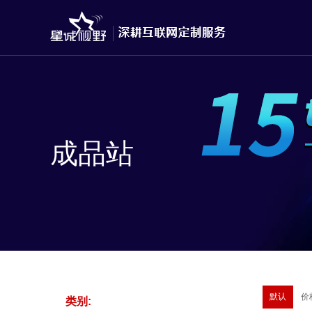
成品站
默认
价
类别: