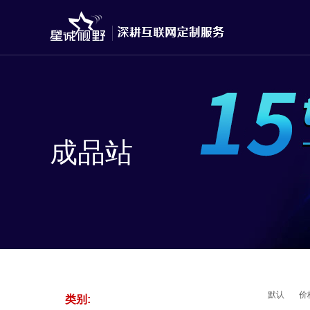
成品站
默认
价
类别: