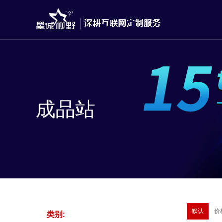
成品站
默认
价
类别: