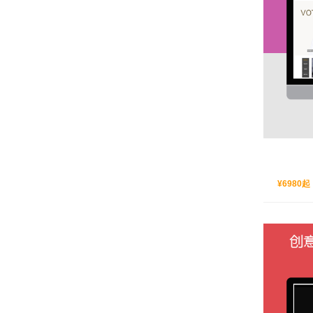
¥6980起