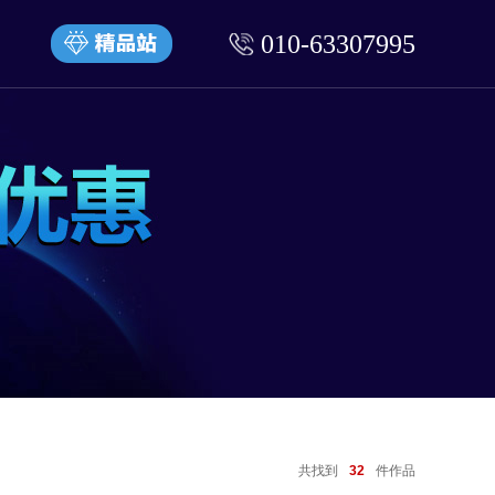
010-63307995
共找到
32
件作品