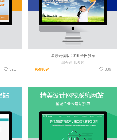
星诚云模板 2016 全网独家
综合通用/多彩

321
¥6980起

339