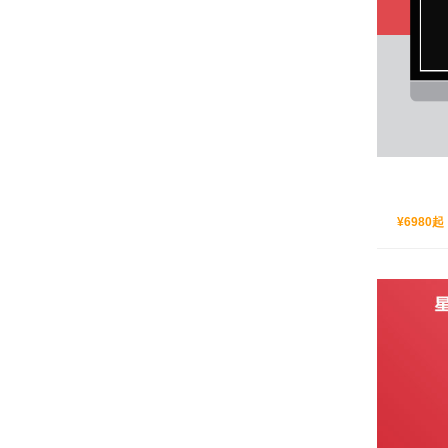
¥6980起