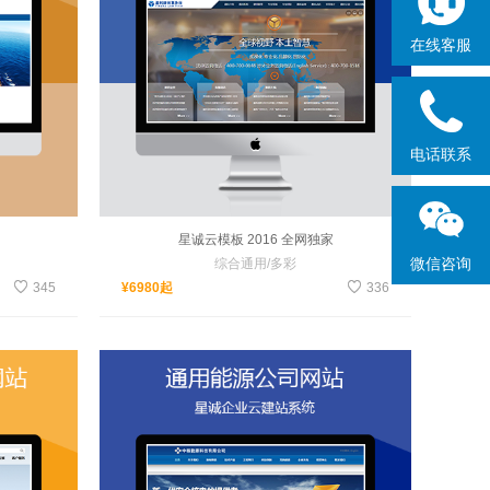
在线客服
电话联系
星诚云模板 2016 全网独家
微信咨询
综合通用/多彩

345
¥6980起

336