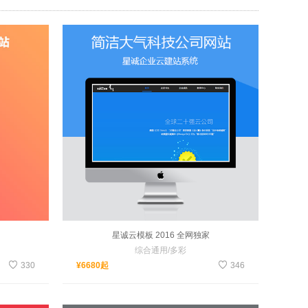
星诚云模板 2016 全网独家
综合通用/多彩

330
¥6680起

346