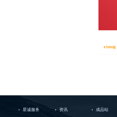
¥7000起
星诚服务
资讯
成品站