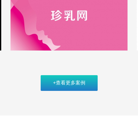
+查看更多案例