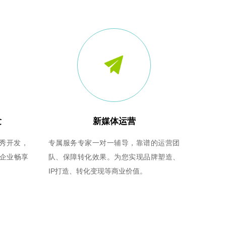
发
新媒体运营
景秀开发，
专属服务专家一对一辅导，靠谱的运营团
企业畅享
队、保障转化效果。为您实现品牌塑造、
IP打造、转化变现等商业价值。