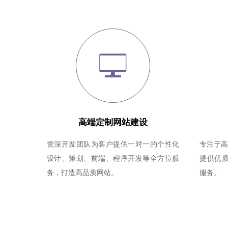
2023-03-09
完成“北京早期教育发展促进会
2023-03-07
完成“北京天基新材料股份有限
2023-03-07
星诚视野完成“汉哲数据科技（
高端定制网站建设
2023-03-03
星诚视野签约“绿友机械集团
资深开发团队为客户提供一对一的个性化
专注于高端
设计、策划、前端、程序开发等全方位服
提供优质
2023-03-02
再次签约“IPG光纤激光售后服
务，打造高品质网站。
服务。